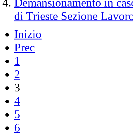
Demansionamento in caso d
di Trieste Sezione Lavor
Inizio
Prec
1
2
3
4
5
6